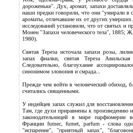
дороженьке". Дух, аромат, запахи доставлял
наши предки говорили, что они "умирали в с
ароматы, отличавшие их от других умерших
исследований установили, что от святых и п
Монен "Запахи человеческого тела", 1885; Ж
1980).
Святая Тереза источала запахи розы, лилии
запах фиалки, святая Тереза Авильска
Следовательно, благоухание ассоциировал
синонимом зловония и смрада...
Прежде чем войти в человеческий обиход, бл
считались священными.
У индейцев запах служил для восстановления
Там, где духи приравнены к произведению ис
законодательницей в мире парфюмерии в
Франции fumec, fumet, parfum - слова од
"испарение", "приятный запах", "благово