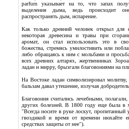
parfum указывает на то, что запах пол
выделения дыма, ведь происходит он
распространять дым, испарение.
Как только древний человек открыл для 
некоторая древесина и травы при сгора
аромат, он стал использовать это в св
божества, стремясь умилостивить или побла
либо обращаясь к ним с мольбами и просьб
всех древних алтарях, жертвенниках Зоро
ладан и мирру, брызгали благовониями на пли
На Востоке ладан символизировал молитву,
бальзам давал утешение, излучая добродетель
Благовония считались лечебными, полагали
других болезней. В 1800 году еще была в 
"Всегда носите в руке лоскут, пропитанный
гвоздикой и время от времени нюхайте 
средствах защиты от нее").