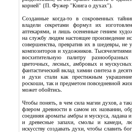
корней" {П. Фужер "Книга о духах").
Созданные когда-то в сокровенных тайн
владели секретами формул их изготовлен
аптекарями, и лишь осененные гением худ
на службу людям настоящее произведение ис
совершенства, превратив их в шедевры, не
композиторов и художников. Тысячелетиями
восхитительную палитру разнообразных
цветочных, лесных, амбровых и мускусных
фантастический вклад химии синтеза в десят
и духи стали как престижным украшени
роскоши, так и предметом повседневной жизн
может обойтись.
Чтобы понять, в чем сила магии духов, а так
флером древности в самом их названии, обр
соединяя ароматы амбры и мускуса, ладана и
и древесные запахи, смолы и камеди, л
искусству создавать духи, чтобы славить бо