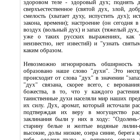
здоровом теле - здоровый дух; поднять д
сверхъестественное (святой дух, злой, доб
смелость (хватает духу, испустить дух); ис
закона, времени); настроение (он сегодня в
воздух (вольный дух) и запах (тяжелый дух, 
уже о таких русских выражениях, как 
неизвестно, нет известий) и "узнать святы
каким образом.
Невозможно игнорировать обширность з
образовано наше слово "духи". Это неспр
происходит от слова "дух" в значении "запа
"дух" связана, скорее всего, с верован
божества, в то, что у каждого растени
таинственные духи населяли мир наших пред
их силу. Дух, аромат, который источали рас
подтверждая их веру в могущество рас
заклинания были у них в ходу: "Одолень-т
старину белые и желтые водяные лилии-
высокие, долы низкие, озера синие, берега к
тебя, одолень-трава, у ретивого сердц