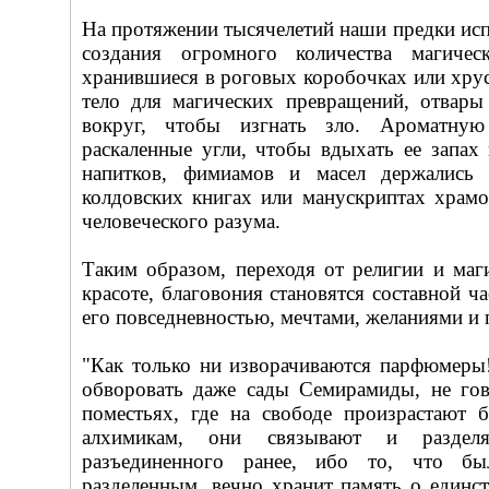
На протяжении тысячелетий наши предки ис
создания огромного количества магичес
хранившиеся в роговых коробочках или хрус
тело для магических превращений, отвары
вокруг, чтобы изгнать зло. Ароматную
раскаленные угли, чтобы вдыхать ее запах
напитков, фимиамов и масел держались 
колдовских книгах или манускриптах храмо
человеческого разума.
Таким образом, переходя от религии и маг
красоте, благовония становятся составной ч
его повседневностью, мечтами, желаниями и 
"Как только ни изворачиваются парфюмеры
обворовать даже сады Семирамиды, не го
поместьях, где на свободе произрастают 
алхимикам, они связывают и раздел
разъединенного ранее, ибо то, что бы
разделенным, вечно хранит память о единс