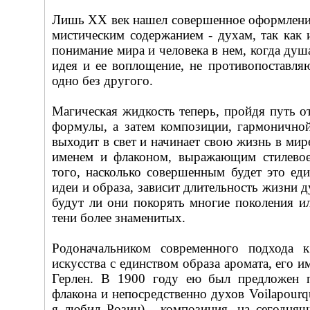
Лишь XX век нашел совершенное оформлени
мистическим содержанием - духам, так как
понимание мира и человека в нем, когда душа
идея и ее воплощение, не противопоставляю
одно без другого.
Магическая жидкость теперь, пройдя путь о
формулы, а затем композиции, гармоничной
выходит в свет и начинает свою жизнь в мир
именем и флаконом, выражающим стилевое
того, насколько совершенным будет это ед
идеи и образа, зависит длительность жизни д
будут ли они покорять многие поколения и
тени более знаменитых.
Родоначальником современного подхода 
искусства с единством образа аромата, его и
Герлен. В 1900 году ею был предложен п
флакона и непосредственно духов Voilapourq
я любил Розин) - композиция, на сегодняш