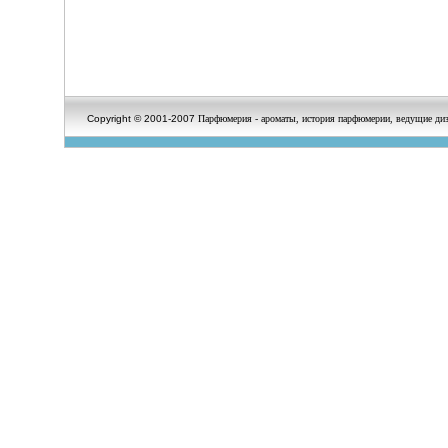
Copyright © 2001-2007
Парфюмерия - ароматы, история парфюмерии, ведущие диз