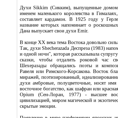
Духи Sikkim (Сикким), выпущенные домом 
именем маленького королевства в Гималаях
составляет кардамон. В 1925 году у Герле
название которых напоминает о роскошных
Дана выпускает свои духи Emir.
В конце XX века тема Востока довольно силь
Так, духи Shecherazada Деспреза (1983) нап
и одной ночи", которая рассказывала супру
сказки, чтобы отдалить роковой час с
Шехеразады обращались поэты и компози
Равеля или Римского-Корсакова. Восток бла
миражей, поэтизированный, идеализированный
духи амбровые, полуцветочные, носят имя 
восточное богатство, как шафран или красна
Opium (Сен-Лоран, 1977) - высшее вос
цивилизацией, миром магической и экзотичес
скрытые эмоции.
Появление в мире парфюмерии японских и