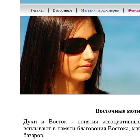
Главная
|
|
Магазин парфюмерии
|
Женск
В избранное
Восточные мот
Духи и Восток - понятия ассоциативные
всплывают в памяти благовония Востока, ма
базаров.