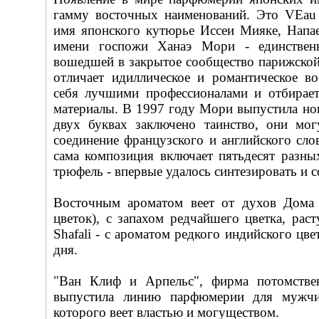
гамму восточных наименований. Это VEau d
имя японского кутюрье Иссеи Мияке, Напае
имени госпожи Ханаэ Мори - единствен
вошедшей в закрытое сообщество парижской
отличает идиллическое и романтическое в
себя лучшими профессионалами и отбирает
материалы. В 1997 году Мори выпустила н
двух буквах заключено таинство, они мог
соединение французского и английского сл
сама композиция включает пятьдесят разны
трюфель - впервые удалось синтезировать и с
Восточным ароматом веет от духов Дома
цветок), с запахом редчайшего цветка, рас
Shafali - с ароматом редкого индийского цве
дня.
"Ван Клиф и Арпельс", фирма потомстве
выпустила линию парфюмерии для мужчи
которого веет властью и могуществом.